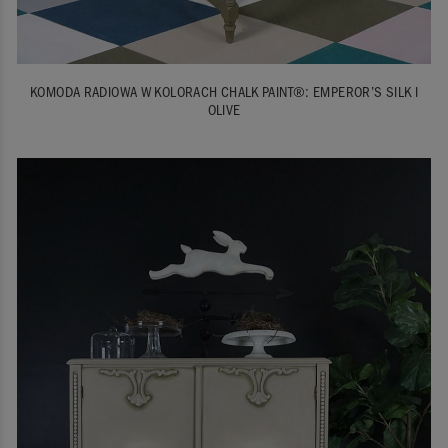
KOMODA RADIOWA W KOLORACH CHALK PAINT®: EMPEROR’S SILK I
OLIVE