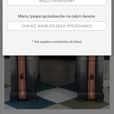
MIĘDZYNARODOWY
Mamy tysiące sprzedawców na całym świecie.
ZNAJDŹ NAJBLIŻSZEGO SPRZEDAWCĘ
* Nie wysyłamy produktów do Grecji.