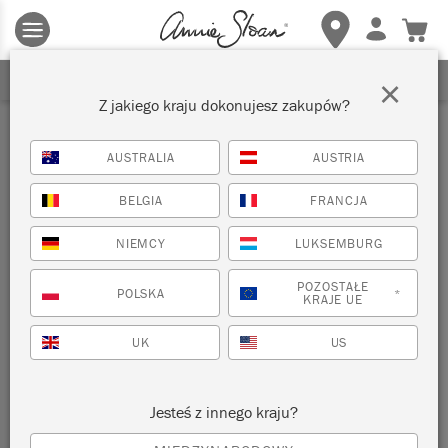
Obowiązują zasady i warunki.
Kliknij tutaj
aby uzyskać więcej
szczegółów.
ZAREJESTRUJ SIĘ, ABY OTRZYMAĆ 10% ZNIŻKI
×
Z jakiego kraju dokonujesz zakupów?
Malarze-Rezydenci
AUSTRALIA
AUSTRIA
FILTRUJ
BELGIA
FRANCJA
NIEMCY
LUKSEMBURG
POZOSTAŁE
POLSKA
*
KRAJE UE
UK
US
Jesteś z innego kraju?