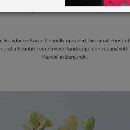
by Karen Donnelly
in Residence Karen Donnelly upcycled this small chest o
inting a beautiful countryside landscape contrasting with
Paint® in Burgundy.