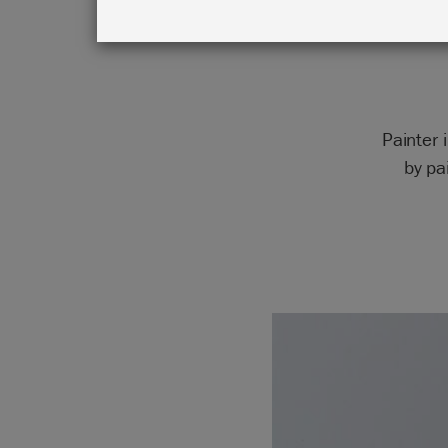
Painter 
by pa