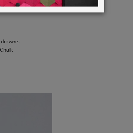
f drawers
 Chalk