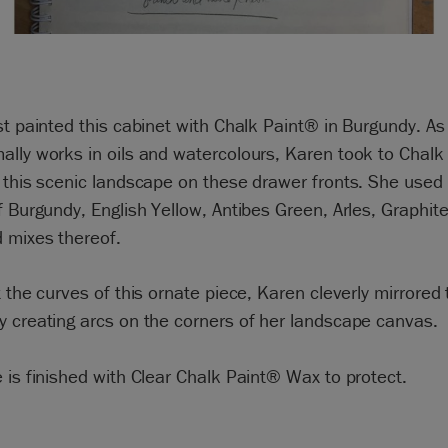
st painted this cabinet with Chalk Paint® in Burgundy. As 
lly works in oils and watercolours, Karen took to Chalk
 this scenic landscape on these drawer fronts. She used
f Burgundy, English Yellow, Antibes Green, Arles, Graphit
 mixes thereof.
t the curves of this ornate piece, Karen cleverly mirrored
 creating arcs on the corners of her landscape canvas.
 is finished with Clear Chalk Paint® Wax to protect.