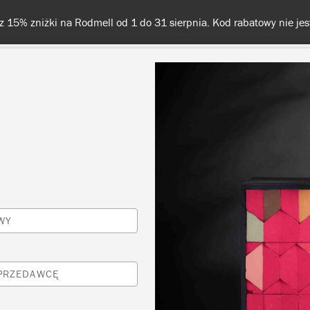
Darmowa dostawa przy zamówieniach od 350 zł
KOLORY
O NAS
SPRZEDAWCY
INSPIRACJE I TECHNI
Inspiracje
WY
ND-PAINTED LANDSC
SPRZEDAWCĘ
CABINET