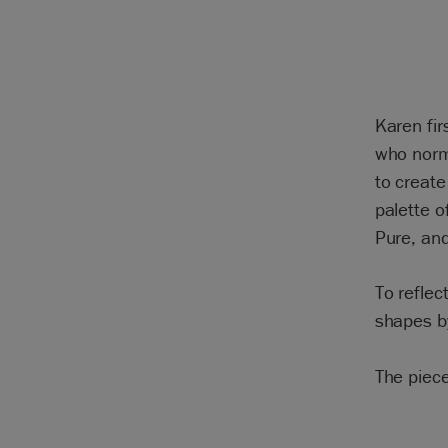
Karen fir
who norma
to create
palette o
Pure, and
To reflec
shapes by
The piece