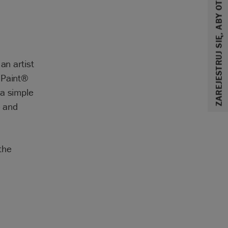
ZAREJESTRUJ SIĘ, ABY OTRZYMAĆ 10% ZNIŻKI
an artist
 Paint®
 a simple
e and
 the