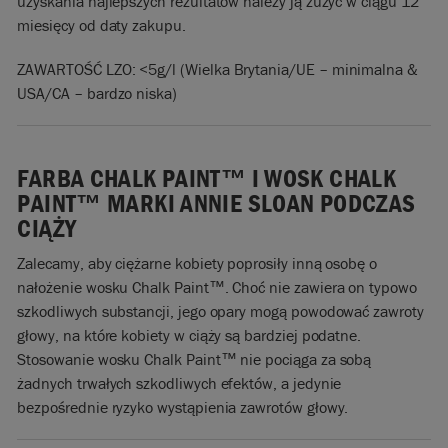
uzyskania najlepszych rezultatów należy ją zużyć w ciągu 12
miesięcy od daty zakupu.
ZAWARTOŚĆ LZO: <5g/l (
Wielka Brytania/UE – minimalna &
USA/CA – bardzo niska)
FARBA CHALK PAINT™ I WOSK CHALK
PAINT™ MARKI ANNIE SLOAN PODCZAS
CIĄŻY
Zalecamy, aby ciężarne kobiety poprosiły inną osobę o
nałożenie wosku Chalk Paint™. Choć nie zawiera on typowo
szkodliwych substancji, jego opary mogą powodować zawroty
głowy, na które kobiety w ciąży są bardziej podatne.
Stosowanie wosku Chalk Paint™ nie pociąga za sobą
żadnych trwałych szkodliwych efektów, a jedynie
bezpośrednie ryzyko wystąpienia zawrotów głowy.