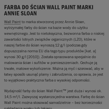
FARBA DO ŚCIAN WALL PAINT MARKI
ANNIE SLOAN
Wall Paint
to marka stworzonej przez Annie Sloan,
wytrzymałej farby do ścian na bazie wody do użytku
wewnętrznego. Jest to nietoksyczna, bezwonna farba o niskiej
zawartości lotnych związków organicznych (LZO), które w
naszej farbie do ścian wynoszą 12 g/l (podczas gdy
dopuszczalna norma EU dla tego typu produktów [kat. a]
wynosi 30 g/l [2010]). Została opracowana specjalnie do
malowania ścian i sufitów w pomieszczeniach. Cechuje ją
trwałe, matowe wykończenie. Można ją myć i szorować, aby w
łatwy sposób usunąć plamy i zabrudzenia, co sprawia, że jest
to wyjątkowo praktyczna farba o wysokiej odporności.
Wydajność farby do ścian Wall Paint™ jest duża i wynosi ok.
14,5 m²/l. Zazwyczaj wystarcza jedna warstwa. Farbę do ścian
Wall Paint można stosować samodzielnie – bez konieczności
nakładania wosku lub lakieru.