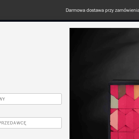
Darmowa dostawa przy zamówieniach od 350 zł
KOLORY
O NAS
SPRZEDAWCY
INSPIRACJE I TECHNI
WY
SPRZEDAWCĘ