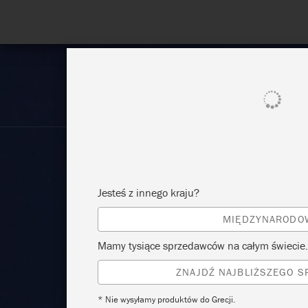
POKAŻ WSZYSTKO
FARBA
Jesteś z innego kraju?
MIĘDZYNARODO
Mamy tysiące sprzedawców na całym świecie.
ZNAJDŹ NAJBLIŻSZEGO 
* Nie wysyłamy produktów do Grecji.