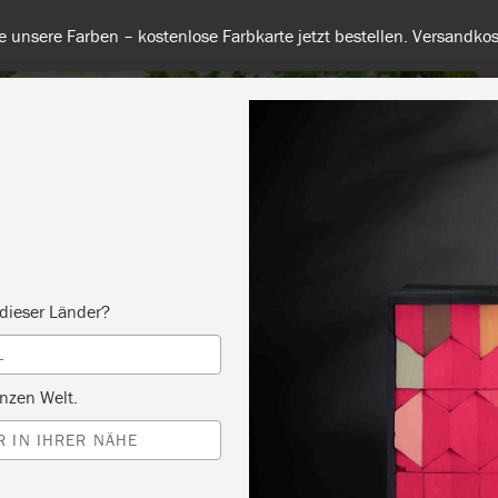
 unsere Farben – kostenlose Farbkarte jetzt bestellen. Versandkos
RBE
ALLE FARBEN
INFO
FACHHÄNDLER
TIPPS &
dieser Länder?
L
nzen Welt.
 IN IHRER NÄHE