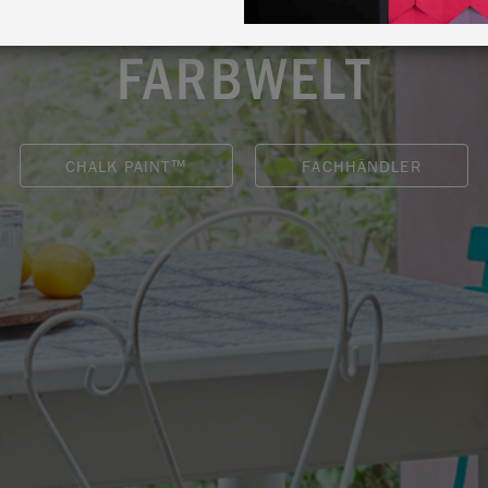
Eine Revolution in de
FARBWELT
CHALK PAINT™
FACHHÄNDLER