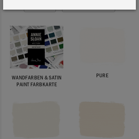
FILTERN
SORTIEREN NACH
PURE
WANDFARBEN & SATIN
PAINT FARBKARTE