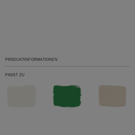
PRODUKTINFORMATIONEN
Bitte klicken Sie
hier
für unser Sicherheitsdatenblatt.
PASST ZU
Sie sind unsicher bei der Auswahl des Farbtons? Die
Wall
Paint Farbkarte gibt
Ihnen ein genaues Farbmuster.
Bitte beachten Sie, dass die Farben je nach
Bildschirmeinstellungen variieren. Wir können nicht
garantieren, dass die Wall Paint Farbe genau der Farbe
entspricht, die Sie auf dem Bildschirm sehen. Im Zweifelsfall
bestellen Sie bitte zuerst eine
Wandfarben-Farbkarte
oder
einen 120ml Tester.