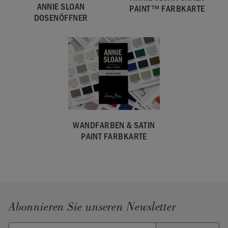
ANNIE SLOAN
PAINT™ FARBKARTE
SKU:
WATH001.2L01.01
DOSENÖFFNER
EAN:
5060621623007
Hergestellt im Vereinigten Königreich. Importiert und
vertrieben in der EU durch Annie Sloan Europe GmbH.
WANDFARBEN & SATIN
PAINT FARBKARTE
Abonnieren Sie unseren Newsletter