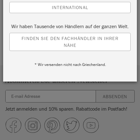
INTERNATIONAL
Sie haben derzeit kein Konto?
Erstellen Sie ein Konto, um aktuelle Bestellungen zu
Wir haben Tausende von Händlern auf der ganzen Welt.
verfolgen, auf exklusive Inhalte nur für Mitglieder
zuzugreifen oder Inspiration zu sammeln.
FINDEN SIE DEN FACHHÄNDLER IN IHRER
NÄHE
KONTO ERSTELLEN
* Wir versenden nicht nach Griechenland.
Abonnieren Sie unseren Newsletter
ABSENDEN
Jetzt anmelden und 10% sparen. Rabattcode im Postfach!