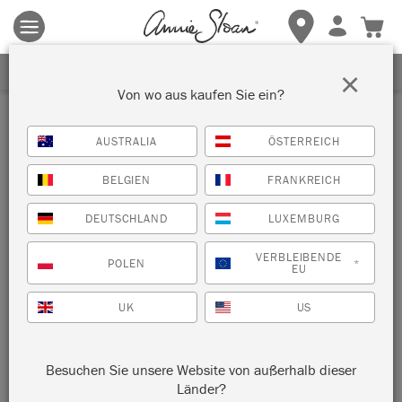
Es gelten die allgemeinen Geschäftsbedingungen.
Klicken Sie
hier
für weitere Informationen.
ERHALTEN SIE 10% RABATT
×
Login
Von wo aus kaufen Sie ein?
E-mail Adresse
AUSTRALIA
ÖSTERREICH
BELGIEN
FRANKREICH
Passwort
DEUTSCHLAND
LUXEMBURG
VERBLEIBENDE
POLEN
*
EU
UK
US
PASSWORT VERGESSEN?
Besuchen Sie unsere Website von außerhalb dieser
Länder?