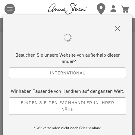
Es gelten die allgemeinen Geschäftsbedingungen.
Klicken Sie
hier
für weitere Informationen.
ERHALTEN SIE 10% RABATT
×
Weiß
Willkommen bei unseren Weißtönen. Weißfarbtöne sind ein
Besuchen Sie unsere Website von außerhalb dieser
Muss in jeder Palette und bekanntlich die Farbtöne, mit
Länder?
denen es sich am leichtesten arbeiten lässt. Weiße
INTERNATIONAL
Wandfarbe von Annie Sloan ist in drei Farbkategorien
erhältlich: warm, kühl und neutral. Stöbern Sie in unserem
Sortiment unten.
Wir haben Tausende von Händlern auf der ganzen Welt.
FINDEN SIE DEN FACHHÄNDLER IN IHRER
ALLE FARBEN ANZEIGEN
NÄHE
* Wir versenden nicht nach Griechenland.