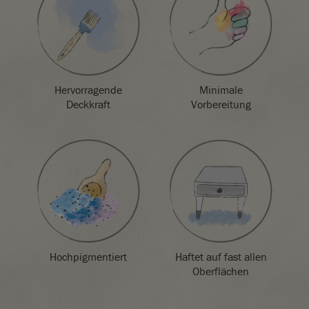
die Sie auf dem Bildschirm sehen. Sollten Sie sich nicht
sicher sein, bestellen Sie am besten zuerst eine Farbtabelle
oder eine Streichprobe.
Hervorragende
Minimale
Deckkraft
Vorbereitung
Hochpigmentiert
Haftet auf fast allen
Oberflächen
SKU:
P012OOC.X101.01
EAN:
5060621620433