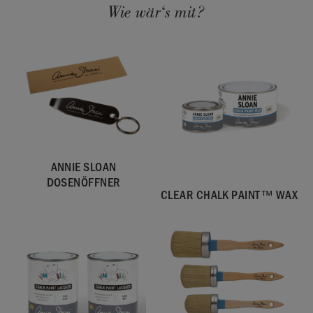
Wie wär‘s mit?
Hergestellt im Vereinigten Königreich. Importiert und
vertrieben in der EU durch Annie Sloan Europe GmbH.
ANNIE SLOAN
DOSENÖFFNER
CLEAR CHALK PAINT™ WAX