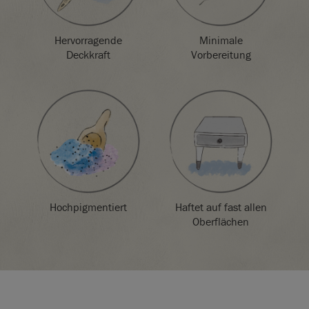
die Sie auf dem Bildschirm sehen. Sollten Sie sich nicht
sicher sein, bestellen Sie am besten zuerst eine Farbtabelle
oder eine Streichprobe.
Hervorragende
Minimale
Deckkraft
Vorbereitung
Hochpigmentiert
Haftet auf fast allen
Oberflächen
SKU:
P010PGR.X101.01
EAN:
5060621620396