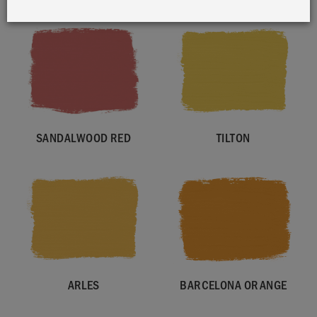
SANDALWOOD RED
TILTON
ARLES
BARCELONA ORANGE