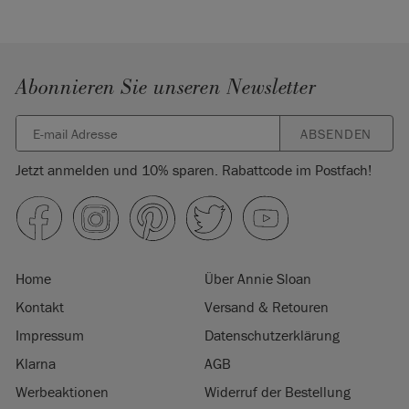
Materialien: 60% Leinen, 30% Baumwolle & 10% Nylon
Muster Rapport: Vertikal 44cm, Horizontal 69cm
Reinigungshinweise: Nur Trockenreinigung. Rückseitig
kalt Bügeln. Nicht Bleichen.
Abonnieren Sie unseren Newsletter
Made in UK
SKU:
F101TOVT.MT01.09
ABSENDEN
Hergestellt im Vereinigten Königreich. Importiert und
Jetzt anmelden und 10% sparen. Rabattcode im Postfach!
vertrieben in der EU durch Annie Sloan Europe GmbH.
Home
Über Annie Sloan
Kontakt
Versand & Retouren
Impressum
Datenschutzerklärung
Klarna
AGB
Werbeaktionen
Widerruf der Bestellung