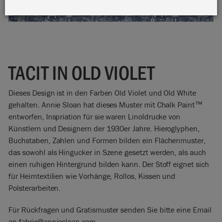
TACIT IN OLD VIOLET
Dieses Design ist in den Farben Old Violet und Old White
gehalten. Annie Sloan hat dieses Muster mit Chalk Paint™
entworfen, Inspriation für sie waren Linoldrucke von
Künstlern und Designern der 1930er Jahre. Hieroglyphen,
Buchstaben, Zahlen und Formen bilden ein Flächenmuster,
das sowohl als Hingucker in Szene gesetzt werden, als auch
einen ruhigen Hintergrund bilden kann. Der Stoff eignet sich
für Heimtextilien wie Vorhänge, Rollos, Kissen und
Polsterarbeiten.
Für Rückfragen und Gratismuster senden Sie bitte eine Email
an fabric@anniesloan.com