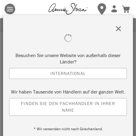
Es gelten die allgemeinen Geschäftsbedingungen.
Klicken Sie
hier
für weitere Informationen.
ERHALTEN SIE 10% RABATT
×
Inspiration
PAINTERLY CABINET
Besuchen Sie unsere Website von außerhalb dieser
Länder?
by Karen Donnelly
INTERNATIONAL
Painter in Residence Karen Donnelly used Chalk Paint® to
Wir haben Tausende von Händlern auf der ganzen Welt.
paint a sophisticated tonal landscape onto a vintage cabinet.
FINDEN SIE DEN FACHHÄNDLER IN IHRER
NÄHE
* Wir versenden nicht nach Griechenland.