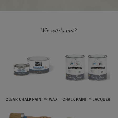
SKU:
P068CAN.X101.01
Wie wär‘s mit?
Hergestellt im Vereinigten Königreich. Importiert und
vertrieben in der EU durch Annie Sloan Europe GmbH.
CLEAR CHALK PAINT™ WAX
CHALK PAINT™ LACQUER