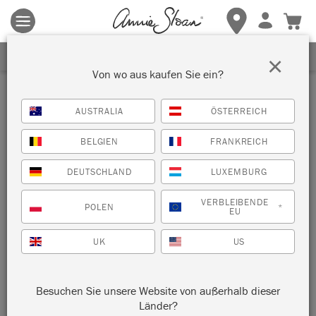
Es gelten die allgemeinen Geschäftsbedingungen.
Klicken Sie
hier
für weitere Informationen.
ERHALTEN SIE 10% RABATT
×
Von wo aus kaufen Sie ein?
AUSTRALIA
ÖSTERREICH
BELGIEN
FRANKREICH
DEUTSCHLAND
LUXEMBURG
VERBLEIBENDE
POLEN
*
EU
UK
US
Besuchen Sie unsere Website von außerhalb dieser
Länder?