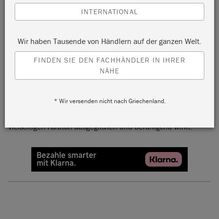
INTERNATIONAL
Wir haben Tausende von Händlern auf der ganzen Welt.
FINDEN SIE DEN FACHHÄNDLER IN IHRER
PAPRIKA RED
NÄHE
Paprika Red ist eine würzige, terrakottarote Kreidefarbe.
* Wir versenden nicht nach Griechenland.
Verwenden Sie diese, um Ihr Zuhause mit einer Leidenschaft
zu erfüllen, welche dank der erdigen Pigmente in diesem
vielseitigen Farbton ausgeglichen und beruhigend wirkt.