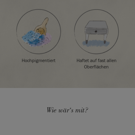
Hochpigmentiert
Haftet auf fast allen
Oberflächen
SKU:
P045PAP.X101.01
Wie wär‘s mit?
EAN:
5060621624080
Hergestellt im Vereinigten Königreich. Importiert und
vertrieben in der EU durch Annie Sloan Europe GmbH.