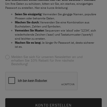
Um Ihre Daten zu schützen, bitten wir Sie, ein starkes, einzigartiges
Passwort zu erstellen. Hier eine kurze Anleitung:
Seien Sie einzigartig:
Vermeiden Sie gängige Namen, populäre
Phrasen oder bekannte Daten.
Mischen Sie durch:
Verwenden Sie eine Kombination aus
Buchstaben, Zahlen und Symbolen.
Vermeiden Sie Muster:
Sequenzen wie 'abcd' oder '1234', sich
wiederholende Zeichen ('aaa') und Tastaturmuster ('qwerty')
sind leichter zu erraten.
Machen Sie es lang:
Je länger Ihr Passwort ist, desto sicherer
ist es.
Melden Sie sich für unseren Newsletter an und
erhalten Sie 10% Rabatt für Ihre nächste
Bestellung!