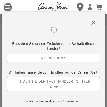
Es gelten die allgemeinen Geschäftsbedingungen.
Klicken Sie
hier
für weitere Informationen.
ERHALTEN SIE 10% RABATT
×
Konto erstellen
Benutzername
*
Besuchen Sie unsere Website von außerhalb dieser
Länder?
INTERNATIONAL
0 von 20 max. Zeichenanzahl
Name
*
Wir haben Tausende von Händlern auf der ganzen Welt.
Vorname
FINDEN SIE DEN FACHHÄNDLER IN IHRER
NÄHE
Nachname
* Wir versenden nicht nach Griechenland.