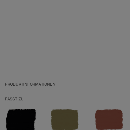
PRODUKTINFORMATIONEN
Bitte klicken Sie
hier
für unser Sicherheitsdatenblatt.
PASST ZU
Sie sind unsicher bei der Auswahl des Farbtons? Die
Wall
Paint Farbkarte
gibt Ihnen ein genaues Farbmuster.
Bitte beachten Sie, dass die Farben je nach
Bildschirmeinstellungen variieren. Wir können nicht