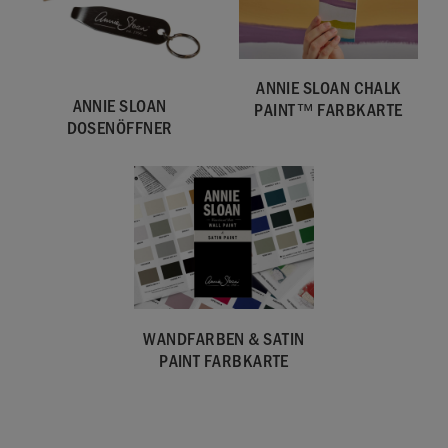
ANNIE SLOAN CHALK
ANNIE SLOAN
PAINT™ FARBKARTE
SKU:
WCAP001.2L01.01
DOSENÖFFNER
EAN:
5060621622925
Hergestellt im Vereinigten Königreich. Importiert und
vertrieben in der EU durch Annie Sloan Europe GmbH.
WANDFARBEN & SATIN
PAINT FARBKARTE