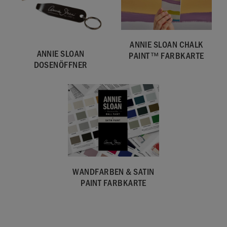
ANNIE SLOAN CHALK
ANNIE SLOAN
PAINT™ FARBKARTE
SKU:
WNAP001.2L01.01
DOSENÖFFNER
EAN:
5060621622765
Hergestellt im Vereinigten Königreich. Importiert und
vertrieben in der EU durch Annie Sloan Europe GmbH.
WANDFARBEN & SATIN
PAINT FARBKARTE