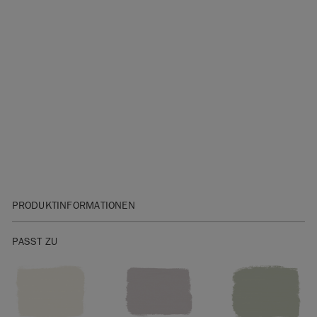
PRODUKTINFORMATIONEN
Bitte klicken Sie
hier
für unser Sicherheitsdatenblatt.
PASST ZU
Sie sind unsicher bei der Auswahl des Farbtons? Die
Wall
Paint Farbkarte gibt
Ihnen ein genaues Farbmuster.
Bitte beachten Sie, dass die Farben je nach
Bildschirmeinstellungen variieren. Wir können nicht