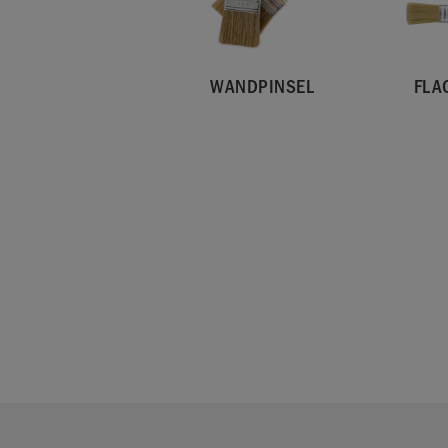
WANDPINSEL
FLA
SKU:
WTRV001.2L01.01
EAN:
5060621622444
Hergestellt im Vereinigten Königreich. Importiert
EU durch Annie Sloan Europe GmbH.