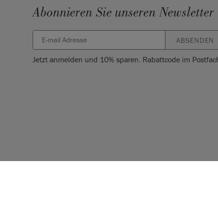
Abonnieren Sie unseren Newsletter
ABSENDEN
Jetzt anmelden und 10% sparen. Rabattcode im Postfac
© 2026 ANNIE SLOAN INTERIORS LTD. ‘
CHALK PAINT
’ ist ein
Sloan Interiors Ltd. in US & CAN. ‘ANNIE SLOAN’ ist eine einge
Ltd. in UK, EU, CH, US, CAN, AUS, NZ, ZA, CN, KR, MX, AZ, IN, I