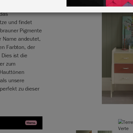
n. Terre Verte
 das
tze und findet
t brauner Pigmente
er Name andeutet,
len Farbton, der
 Dies ist die
ler zum
 Hauttönen
 als unsere
perfekt zu dieser