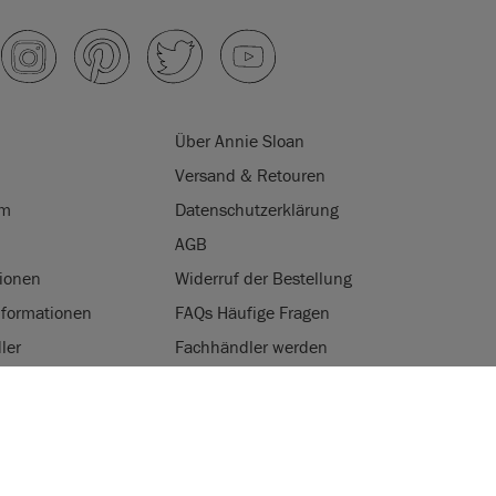
Über Annie Sloan
Versand & Retouren
um
Datenschutzerklärung
AGB
ionen
Widerruf der Bestellung
nformationen
FAQs Häufige Fragen
ler
Fachhändler werden
programm
Login für Fachhändler
VON COOKIES
gkeit
verwendet Cookies, um das Kundenerlebnis bei Ihrem
rer Website zu verbessern.