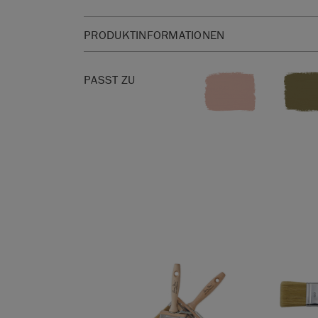
PRODUKTINFORMATIONEN
Bitte klicken Sie
hier
für unser Sicherheitsdatenbl
PASST ZU
Sie sind unsicher bei der Auswahl des Farbtons?
Farbkarte
gibt Ihnen ein genaues Farbmuster.
Bitte beachten Sie, dass die Farben je nach Bild
variieren. Wir können nicht garantieren, dass di
genau der Farbe entspricht, die Sie auf dem Bil
Zweifelsfall bestellen Sie bitte zuerst eine Wand
einen 120ml Tester.
Erhältlich in 120ml und 2,5 Liter Dosen. 2,5 Lite
27,5 Quadratmeter abzudecken. Die Deckkraft var
Oberfläche und Anwendung.