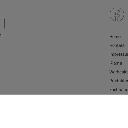
h!
Home
Kontakt
Impress
Klarna
Werbeakt
Produkti
Fachhänd
Handels
VERWENDUNG 
Nachhalti
AnnieSloan.com 
e eingetragene Marke von Annie
Besuch auf unse
tragene Marke Annie Sloan Interiors
R, JP, RU, SG, TR & UA.