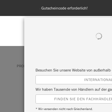
Entdecken Sie
ALLE PRODUKTE ANZEIGEN
FA
PRODUKTE
WANDFARBE
TERRE VERTE
Besuchen Sie unsere Website von außerhalb 
INTERNATIONA
TERRE VERTE
Wir haben Tausende von Händlern auf der ga
FINDEN SIE DEN FACHHÄNDLER
Ein kühles, neutrales Graugrün mit genüg
um als Neutralton innerhalb eines besti
* Wir versenden nicht nach Griechenland.