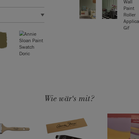
att.
 Die
Wall Paint
schirmeinstellungen
e
Wall Paint Farbe
dschirm sehen. Im
farben-Farbkarte oder
r reichen aus, um ca.
Wie wär‘s mit?
iiert je nach