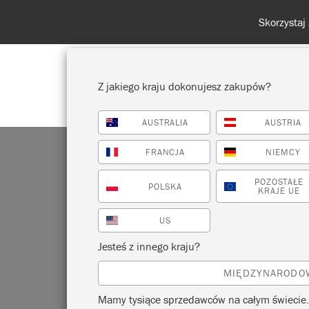
Z jakiego kraju dokonujesz zakupów?
AUSTRALIA
AUSTRIA
POKAŻ WSZYSTKO
FARBA
FRANCJA
NIEMCY
POZOSTAŁE
POLSKA
KRAJE UE
US
Jesteś z innego kraju?
MIĘDZYNARODO
Szukas
Mamy tysiące sprzedawców na całym świecie.