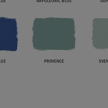
LUE
NAPOLEONIC BLUE
OXF
LUE
PROVENCE
SVE