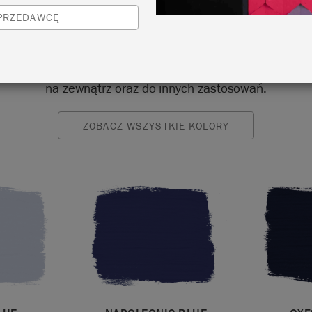
ego? Annie Sloan opracowała własną gamę kolorów nieb
SPRZEDAWCĘ
rdziej subtelnego, pudrowego błękitu, przez zielonkawy t
głębszy granat – inspirowanych historycznymi i nowoczes
mi. Każdy kolor niebieski z tej gamy może być używany w
na zewnątrz oraz do innych zastosowań.
ZOBACZ WSZYSTKIE KOLORY