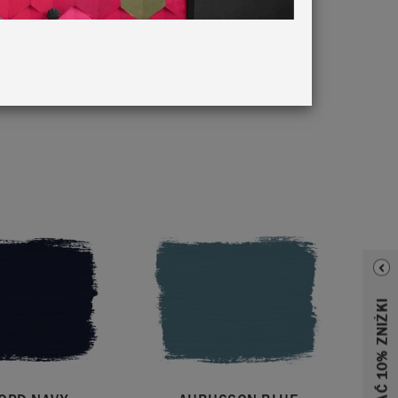
ieskich –
urkus, po
nymi
ewnątrz,