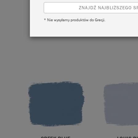
malarski
ZNAJDŹ NAJBLIŻSZEGO 
od najba
* Nie wysyłamy produktów do Grecji.
naj
wnętrza