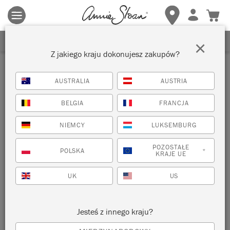
Obowiązują zasady i warunki.
Kliknij tutaj
aby uzyskać więcej
szczegółów.
ZAREJESTRUJ SIĘ, ABY OTRZYMAĆ 10% ZNIŻKI
×
Z jakiego kraju dokonujesz zakupów?
AUSTRALIA
AUSTRIA
BELGIA
FRANCJA
NIEMCY
LUKSEMBURG
POZOSTAŁE
POLSKA
*
KRAJE UE
UK
US
Jesteś z innego kraju?