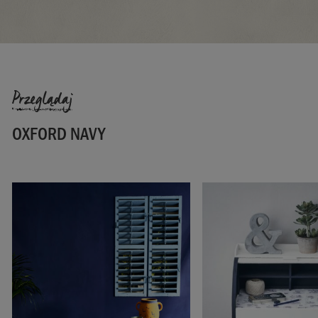
SKU:
P062OXF.X101.01
EAN:
5060621621102
Wyprodukowano w Wielkiej Brytanii. Importowane i
dystrybuowane w UE przez Annie Sloan Europe GmbH.
Przeglądaj
OXFORD NAVY