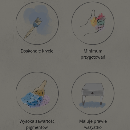
Należy pamiętać, że kolory będą się różnić w zależności od
ustawień ekranu. Nie możemy zagwarantować, że kolory
farby będą dokładnie odpowiadały kolorowi, który widzisz na
ekranie. W razie wątpliwości należy najpierw zamówić kartę
kolorów lub próbnik.
Doskonałe krycie
Minimum
przygotowań
Wysoka zawartość
Maluje prawie
pigmentów
wszystko