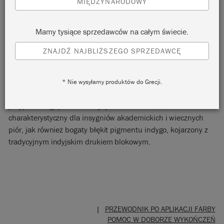
MIĘDZYNARODOWY
Mamy tysiące sprzedawców na całym świecie.
ZNAJDŹ NAJBLIŻSZEGO SPRZEDAWCĘ
OXFORD NAVY
* Nie wysyłamy produktów do Grecji.
Oxford Navy to atramentowy, tradycyjny kolor granatowy, który
przypomina głęboki i dostojny kolor niebieski,
charakterystyczny dla insygniów akademickich i wiecznych
piór, jak również bogaty błękit pigmentu indygo, kojarzony z
tradycyjnym indyjskim drukiem blokowym.
|
PRZEWODNIK PO APLIKACJI FARBY
POMOC W DOBORZE WYKOŃCZEŃ