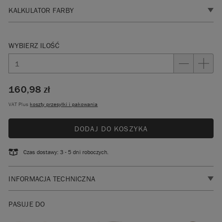
KALKULATOR FARBY
1. WYBIERZ WYKOŃCZENIE
WYBIERZ ILOŚĆ
160,98 zł
2. WPROWADŹ WYMIARY
Dodaj wymiary powierzchni, którą chcez pomalować
VAT Plus
koszty przesyłki i pakowania
Powierzchnia 1
Szerokość
DODAJ DO KOSZYKA
(cm)
Czas dostawy: 3 - 5 dni roboczych.
Wysokość
(cm)
INFORMACJA TECHNICZNA
Idealna, trwała farba do mebli do Twojego kolejnego projektu
PASUJE DO
upcyklingowego.
+
DODAJ KOLEJNĄ POWIERZCHNIĘ