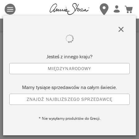
Obowiązują zasady i warunki.
Kliknij tutaj
aby uzyskać więcej
szczegółów.
ZAREJESTRUJ SIĘ, ABY OTRZYMAĆ 10% ZNIŻKI
×
Żółta Farba Satynowa
Jesteś z innego kraju?
MIĘDZYNARODOWY
Mamy tysiące sprzedawców na całym świecie.
ZNAJDŹ NAJBLIŻSZEGO SPRZEDAWCĘ
* Nie wysyłamy produktów do Grecji.
CARNABY YELLOW