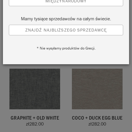
MIĘDZYNARODOWY
Mamy tysiące sprzedawców na całym świecie.
ZNAJDŹ NAJBLIŻSZEGO SPRZEDAWCĘ
OLD WHITE + PALOMA
OLD WHITE + FRENCH
LINEN
zł
282.00
* Nie wysyłamy produktów do Grecji.
zł
282.00
GRAPHITE + OLD WHITE
COCO + DUCK EGG BLUE
zł
282.00
zł
282.00