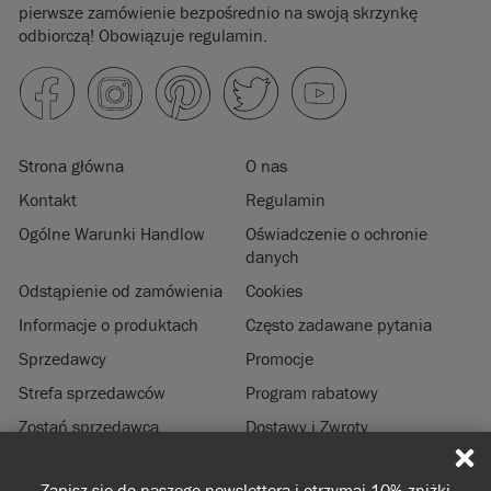
Importowane i
pierwsze zamówienie bezpośrednio na swoją skrzynkę
dystrybuowane
odbiorczą! Obowiązuje regulamin.
w UE przez
Annie Sloan
Europe GmbH.
Strona główna
O nas
Kontakt
Regulamin
Ogólne Warunki Handlow
Oświadczenie o ochronie
danych
Odstąpienie od zamówienia
Cookies
Informacje o produktach
Często zadawane pytania
Sprzedawcy
Promocje
Strefa sprzedawców
Program rabatowy
Zostań sprzedawcą
Dostawy i Zwroty
Zrównoważony rozwój
Informacje prawne
Zapisz się do naszego newslettera i otrzymaj 10% zniżki