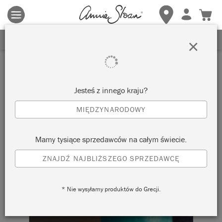
Obowiązują zasady i warunki.
Kliknij tutaj
aby uzyskać więcej
szczegółów.
ZAREJESTRUJ SIĘ, ABY OTRZYMAĆ 10% ZNIŻKI
×
Jesteś z innego kraju?
MIĘDZYNARODOWY
Mamy tysiące sprzedawców na całym świecie.
ZNAJDŹ NAJBLIŻSZEGO SPRZEDAWCĘ
* Nie wysyłamy produktów do Grecji.