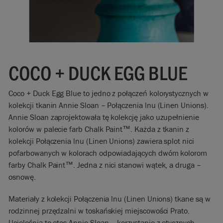
COCO + DUCK EGG BLUE
Coco + Duck Egg Blue to jedno z połączeń kolorystycznych w
kolekcji tkanin Annie Sloan – Połączenia lnu (Linen Unions).
Annie Sloan zaprojektowała tę kolekcję jako uzupełnienie
kolorów w palecie farb Chalk Paint™. Każda z tkanin z
kolekcji Połączenia lnu (Linen Unions) zawiera splot nici
pofarbowanych w kolorach odpowiadających dwóm kolorom
farby Chalk Paint™. Jedna z nici stanowi wątek, a druga –
osnowę.
Materiały z kolekcji Połączenia lnu (Linen Unions) tkane są w
rodzinnej przędzalni w toskańskiej miejscowości Prato.
Ucieleśnia to etos Annie Sloan – korzystanie z etycznych