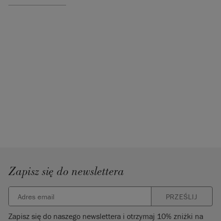
Wątek: Coco /
Warp: Duck Egg
Blue
Szerokość: 140
cm
60% bawełna i
40% len
Instrukcja
prania: Prać w
temperaturze
30º.
SKU:
Zapisz się do newslettera
F301CDB.MT01.09
Wyprodukowano
PRZEŚLIJ
w Wielkiej
Brytanii.
Zapisz się do naszego newslettera i otrzymaj 10% zniżki na