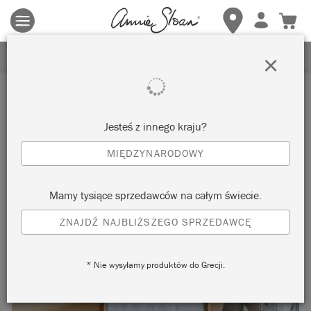
Obowiązują zasady i warunki.
Kliknij tutaj
aby uzyskać więcej
szczegółów.
ZAREJESTRUJ SIĘ, ABY OTRZYMAĆ 10% ZNIŻKI
×
Inspiracje
SZUFLADY POKRYTE
Jesteś z innego kraju?
TKANINĄ
MIĘDZYNARODOWY
autorstwa shed eleven
Mamy tysiące sprzedawców na całym świecie.
ZNAJDŹ NAJBLIŻSZEGO SPRZEDAWCĘ
* Nie wysyłamy produktów do Grecji.