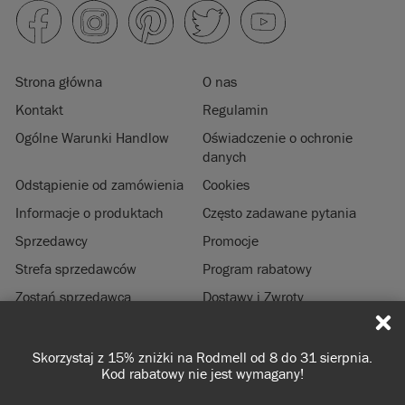
Strona główna
O nas
Kontakt
Regulamin
Ogólne Warunki Handlow
Oświadczenie o ochronie
danych
Odstąpienie od zamówienia
Cookies
Informacje o produktach
Często zadawane pytania
Sprzedawcy
Promocje
Strefa sprzedawców
Program rabatowy
Zostań sprzedawcą
Dostawy i Zwroty
Zrównoważony rozwój
Informacje prawne
Darmowa dostawa przy zamówieniach od 350 zł
© 2026 ANNIE SLOAN INTERIORS LTD. "
CHALK PAINT
" jest zastrzeżonym
znakiem towarowym Annie Sloan Interiors Ltd. w USA i CAN. "ANNIE SLOAN" jest
zastrzeżonym znakiem towarowym Annie Sloan Interiors Ltd. w Wielkiej Brytanii,