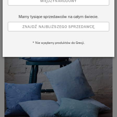
MIĘDZYNARODOWY
Mamy tysiące sprzedawców na całym świecie.
ZNAJDŹ NAJBLIŻSZEGO SPRZEDAWCĘ
* Nie wysyłamy produktów do Grecji.