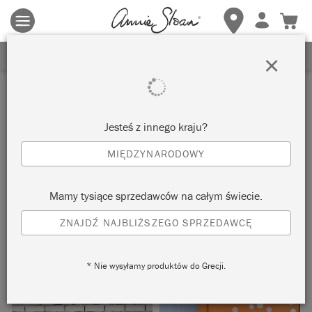
Obowiązują zasady i warunki.
Kliknij tutaj
aby uzyskać więcej
szczegółów.
ZAREJESTRUJ SIĘ, ABY OTRZYMAĆ 10% ZNIŻKI
×
Inspiracje
SPOTTED WARDROBE
Jesteś z innego kraju?
MIĘDZYNARODOWY
by Beau Ford
Mamy tysiące sprzedawców na całym świecie.
Painter in Residence Beau Ford created this fun, colourful
ZNAJDŹ NAJBLIŻSZEGO SPRZEDAWCĘ
children’s wardrobe using Chalk Paint® in complementary
orange and blue.
* Nie wysyłamy produktów do Grecji.