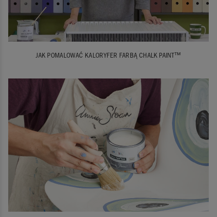
JAK POMALOWAĆ KALORYFER FARBĄ CHALK PAINT™