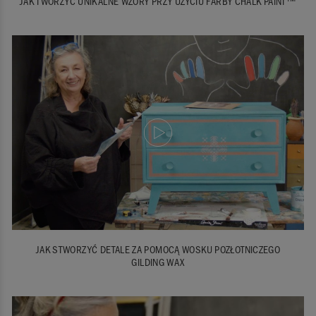
JAK TWORZYĆ UNIKALNE WZORY PRZY UŻYCIU FARBY CHALK PAINT™
JAK STWORZYĆ DETALE ZA POMOCĄ WOSKU POZŁOTNICZEGO
GILDING WAX