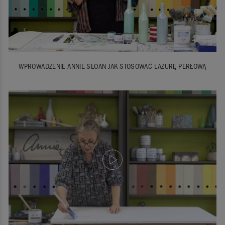
WPROWADZENIE ANNIE SLOAN JAK STOSOWAĆ LAZURĘ PERŁOWĄ