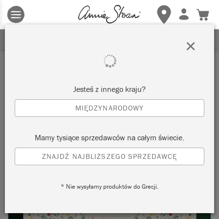
Obowiązują zasady i warunki.
Kliknij tutaj
aby uzyskać więcej
szczegółów.
ZAREJESTRUJ SIĘ, ABY OTRZYMAĆ 10% ZNIŻKI
×
Techniki i Wskazówki
Jesteś z innego kraju?
FILTRUJ
MIĘDZYNARODOWY
Mamy tysiące sprzedawców na całym świecie.
ZNAJDŹ NAJBLIŻSZEGO SPRZEDAWCĘ
* Nie wysyłamy produktów do Grecji.