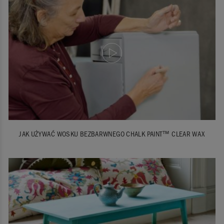
JAK UŻYWAĆ WOSKU BEZBARWNEGO CHALK PAINT™ CLEAR WAX