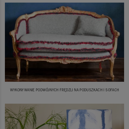
WYKONYWANIE PODWÓJNYCH FRĘDZLI NA PODUSZKACH I SOFACH