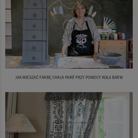
JAK MIESZAĆ FARBĘ CHALK PAINT PRZY POMOCY KOŁA BARW