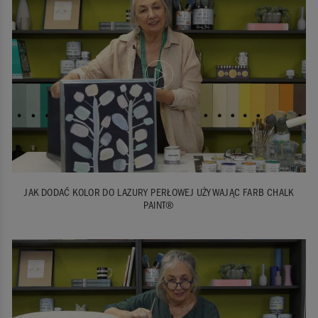
JAK DODAĆ KOLOR DO LAZURY PERŁOWEJ UŻYWAJĄC FARB CHALK
PAINT®