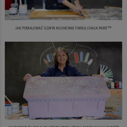
JAK POMALOWAĆ SZAFKI KUCHENNE FARBĄ CHALK PAINT™