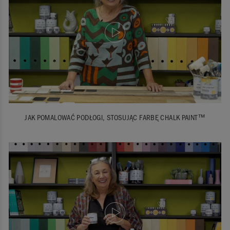
JAK POMALOWAĆ PODŁOGI, STOSUJĄC FARBĘ CHALK PAINT™