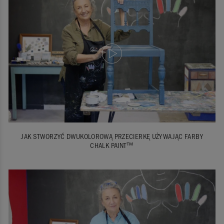
JAK STWORZYĆ DWUKOLOROWĄ PRZECIERKĘ UŻYWAJĄC FARBY
CHALK PAINT™