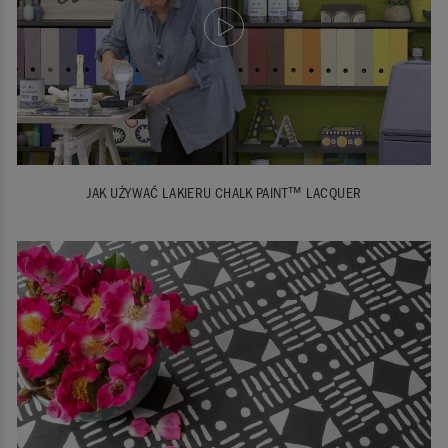
JAK UŻYWAĆ LAKIERU CHALK PAINT™ LACQUER