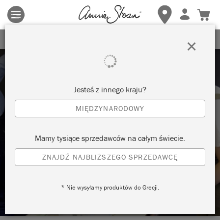
Obowiązują zasady i warunki.
Kliknij tutaj
aby uzyskać więcej
szczegółów.
ZAREJESTRUJ SIĘ, ABY OTRZYMAĆ 10% ZNIŻKI
×
Jesteś z innego kraju?
MIĘDZYNARODOWY
Techniques
Mamy tysiące sprzedawców na całym świecie.
ZNAJDŹ NAJBLIŻSZEGO SPRZEDAWCĘ
JAK MALOWAĆ ŚCIANY: PĘDZLEM
CZY WAŁKIEM
* Nie wysyłamy produktów do Grecji.