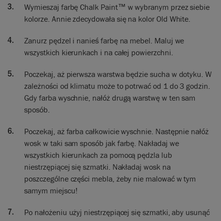
Wymieszaj farbę Chalk Paint™ w wybranym przez siebie
tiny brush strokes – it’s big brush strokes and cover it all
kolorze. Annie zdecydowała się na kolor Old White.
over.
You might have noticed there’s no sanding, no priming. I’m
Zanurz pędzel i nanieś farbę na mebel. Maluj we
just directly on. So no priming, no prepping, no sanding, just
wszystkich kierunkach i na całej powierzchni.
paint!
Poczekaj, aż pierwsza warstwa będzie sucha w dotyku. W
Why? How? How did all this happen? So I was a mother of
zależności od klimatu może to potrwać od 1 do 3 godzin.
three small children and they were at school. And what I
Gdy farba wyschnie, nałóż drugą warstwę w ten sam
needed was something that would be quick to do, so that
sposób.
when I collected them in mid afternoon it would all be back
to normal. So that’s what I was trying to do – something
Poczekaj, aż farba całkowicie wyschnie. Następnie nałóż
quick and something that would be easy to do, and that’s
wosk w taki sam sposób jak farbę. Nakładaj we
what it is.
wszystkich kierunkach za pomocą pędzla lub
Second coat now and it’s the same as the first coat! So lots of
niestrzępiącej się szmatki. Nakładaj wosk na
people say ‘Gosh, you make it look so easy and it’s not so
poszczególne części mebla, żeby nie malować w tym
easy’ – it really, really is easy. Remember, if you paint it and
samym miejscu!
you go ‘Oh, I don’t like it’… Well, maybe it’s the wrong colour,
and it’s to do with the room you’re in. So maybe it needs to
Po nałożeniu użyj niestrzępiącej się szmatki, aby usunąć
be blue or red or green or pink…try another colour, it won’t