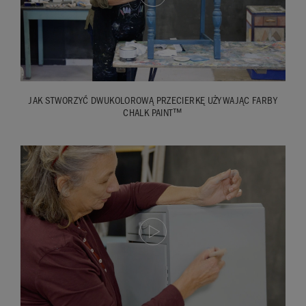
of it on there. So every which way. And then here’s some
cotton cloth. Needs to be lint-free as they say, and then I’m
going to wipe over. So take the excess off.
So that’s it! All very very simple: paint, wax, done!
JAK STWORZYĆ DWUKOLOROWĄ PRZECIERKĘ UŻYWAJĄC FARBY
CHALK PAINT™