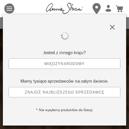
Obowiązują zasady i warunki.
Kliknij tutaj
aby uzyskać więcej
szczegółów.
ZAREJESTRUJ SIĘ, ABY OTRZYMAĆ 10% ZNIŻKI
×
Jesteś z innego kraju?
MIĘDZYNARODOWY
Mamy tysiące sprzedawców na całym świecie.
ZNAJDŹ NAJBLIŻSZEGO SPRZEDAWCĘ
* Nie wysyłamy produktów do Grecji.