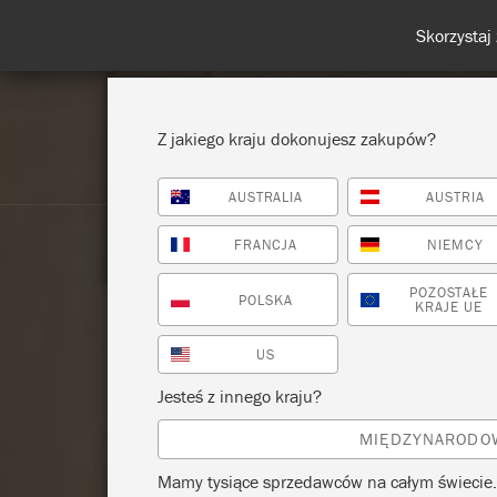
Z jakiego kraju dokonujesz zakupów?
AUSTRALIA
AUSTRIA
POKAŻ WSZYSTKO
FARBA
FRANCJA
NIEMCY
POZOSTAŁE
POLSKA
KRAJE UE
US
Jesteś z innego kraju?
MIĘDZYNARODO
Mamy tysiące sprzedawców na całym świecie.