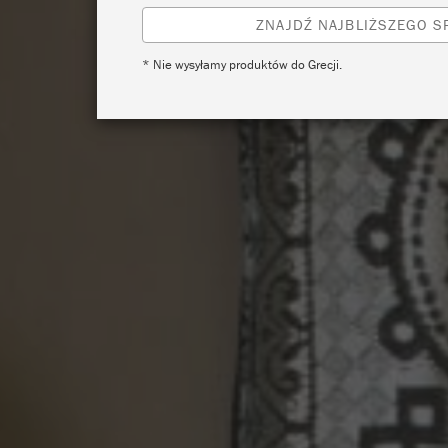
ZNAJDŹ NAJBLIŻSZEGO 
* Nie wysyłamy produktów do Grecji.