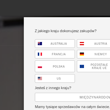
Z jakiego kraju dokonujesz zakupów?
AUSTRALIA
AUSTRIA
POKAŻ WSZYSTKO
FARBA
FRANCJA
NIEMCY
POZOSTAŁE
POLSKA
KRAJE UE
US
Jesteś z innego kraju?
MIĘDZYNARODO
Mamy tysiące sprzedawców na całym świecie.