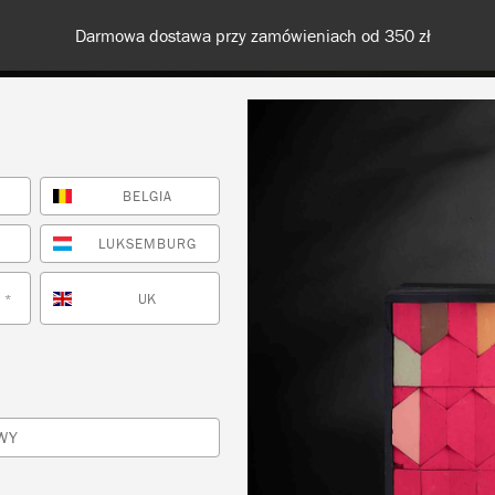
Darmowa dostawa przy zamówieniach od 350 zł
BELGIA
KOLORY
O NAS
SPRZEDAWCY
INSPIRACJE I TECHNI
LUKSEMBURG
UK
*
WY