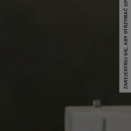
ZAREJESTRUJ SIĘ, ABY OTRZYMAĆ 10% ZNIŻKI