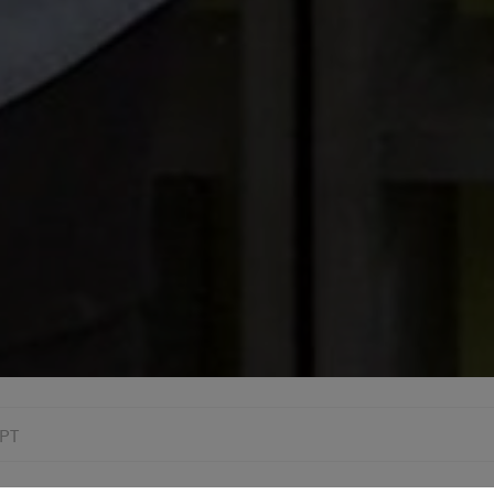
PT
loan and welcome to my studio! I’m going to talk about lacquer. So 