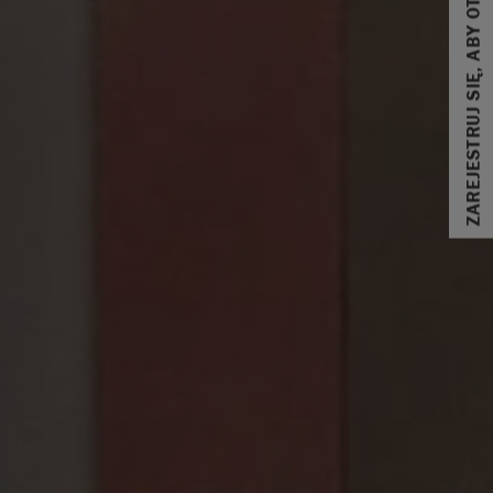
ZAREJESTRUJ SIĘ, ABY OTRZYMAĆ 10% ZNIŻKI