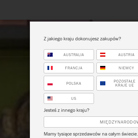
Z jakiego kraju dokonujesz zakupów?
AUSTRALIA
AUSTRIA
POKAŻ WSZYSTKO
FARBA
FRANCJA
NIEMCY
POZOSTAŁE
POLSKA
KRAJE UE
US
Jesteś z innego kraju?
MIĘDZYNARODO
Mamy tysiące sprzedawców na całym świecie.