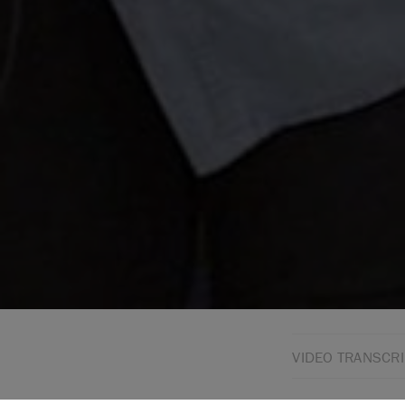
VIDEO TRANSCRI
Hello, I’m Annie S