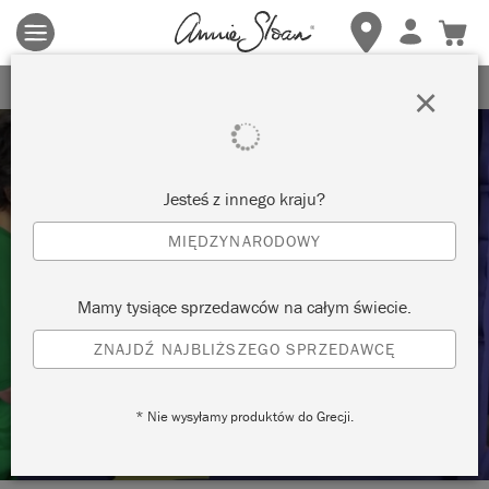
Obowiązują zasady i warunki.
Kliknij tutaj
aby uzyskać więcej
szczegółów.
ZAREJESTRUJ SIĘ, ABY OTRZYMAĆ 10% ZNIŻKI
×
Jesteś z innego kraju?
MIĘDZYNARODOWY
Techniques
Mamy tysiące sprzedawców na całym świecie.
ZNAJDŹ NAJBLIŻSZEGO SPRZEDAWCĘ
RUSTYKALNE, POSTARZANE
WYKOŃCZENIE I PAPIER ŚCIERNY
* Nie wysyłamy produktów do Grecji.