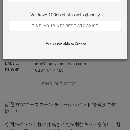
Nasu-Gun
We have 1000s of stockists globally
Tochigi
FIND YOUR NEAREST STOCKIST
Japan
START:
Saturday 6 February, 2021 1:00 pm
* We do not ship to Greece.
END:
Saturday 6 February, 2021 3:00 pm
EVENT:
The Big Paint
EMAIL:
info@happyhome-nasu.com
PHONE:
0287-64-4715
FIND OUT MORE
話題の”アニースローン チョークペイント”を近所で体
験！！
今回のイベント様に作成された特別なキットを使い、魅