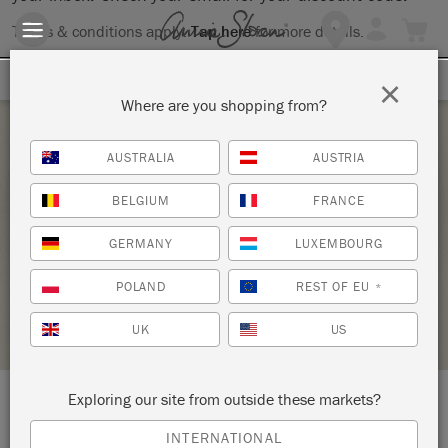
Terms & conditions apply.
Tap here
for more details.
SIGN UP FOR 10% OFF
×
Where are you shopping from?
Saturday 6 February, 2021
AUSTRALIA
AUSTRIA
ビッグペイントワークショップ 栃
BELGIUM
FRANCE
木県那須町
GERMANY
LUXEMBOURG
HAPPY HOME
POLAND
REST OF EU
*
STOCKIST PROFILE
UK
US
Exploring our site from outside these markets?
LOCATION:
5861-2 Takakukou
INTERNATIONAL