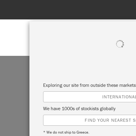
SHOP ALL
PAI
Exploring our site from outside these market
INTERNATIONA
We have 1000s of stockists globally
FIND YOUR NEAREST S
* We do not ship to Greece.