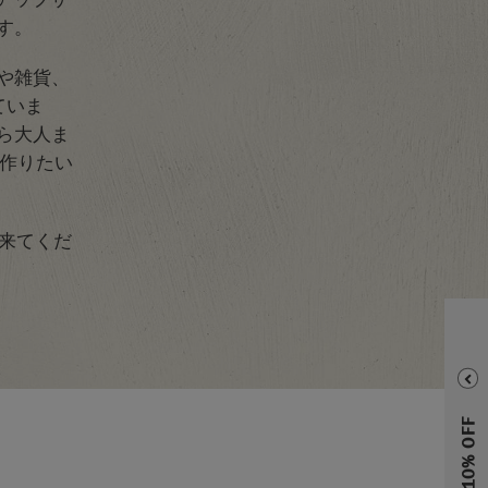
す。
や雑貨、
ていま
ら大人ま
作りたい
に来てくだ