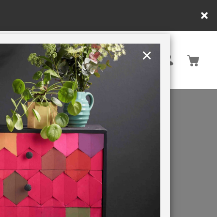
×
United Kingdom
TION
RETREATS