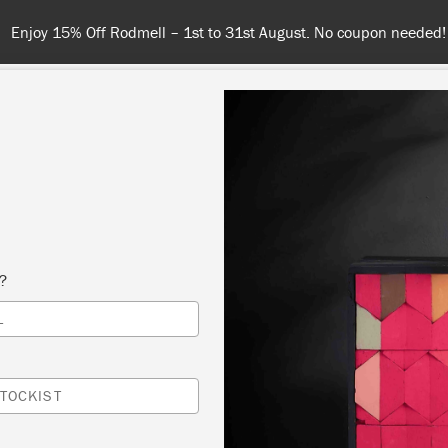
Enjoy 15% Off Rodmell – 1st to 31st August. No coupon needed!
NT
COLOURS
ABOUT
STOCKISTS
TIPS & INSPIRA
s?
Stockist
L
HAPPY HOME
TOCKIST
NASU-GUN, JAPAN