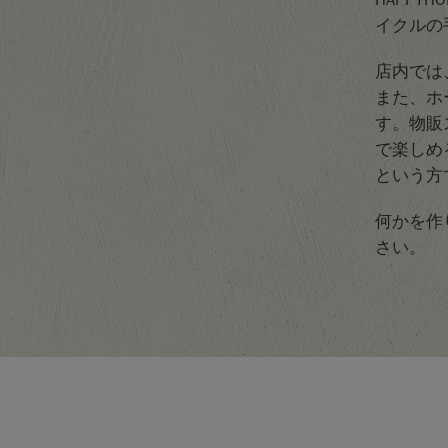
イクルの
店内では
また、ホ
す。物販
で楽しめ
という方
何かを作
さい。