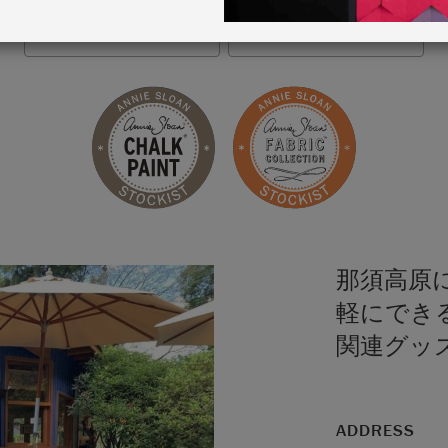
VIEW MAP
STOCKIST INFO
那須高原に
軽にでき
関連グッ
ADDRESS