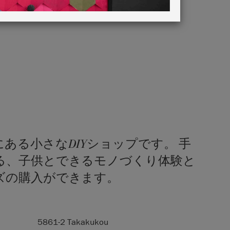
ある小さなDIYショップです。 手
る、子供とできるモノづくり体験と
ズの購入ができます。
5861-2 Takakukou