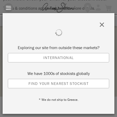
Terms & conditions apply.
Tap here
for more details.
SIGN UP FOR 10% OFF
×
Thursday 29 October, 2020
Exploring our site from outside these markets?
WORKSHOP MEUBELTJE VERVEN MET ANNIE
INTERNATIONAL
SLOAN CHALK PAINT
WOONBOUTIQUE VERF & SFEER
We have 1000s of stockists globally
STOCKIST PROFILE
FIND YOUR NEAREST STOCKIST
* We do not ship to Greece.
LOCATION:
Werkhovenstraat 92