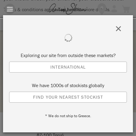
Terms & conditions apply.
Tap here
for more details.
SIGN UP FOR 10% OFF
×
Saturday 1 August, 2026
Exploring our site from outside these markets?
WARSZTATY STYLIZACJI MEBLI PRODUKTAMI
INTERNATIONAL
ANNIE SLOAN
FURNITURA
We have 1000s of stockists globally
STOCKIST PROFILE
FIND YOUR NEAREST STOCKIST
* We do not ship to Greece.
LOCATION:
Ulica Zbożowa 7/7D
87-100 Toruń