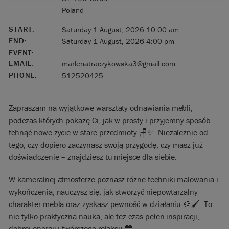
Poland
START:
Saturday 1 August, 2026 10:00 am
END:
Saturday 1 August, 2026 4:00 pm
EVENT:
EMAIL:
marlenatraczykowska3@gmail.com
PHONE:
512520425
Zapraszam na wyjątkowe warsztaty odnawiania mebli,
podczas których pokażę Ci, jak w prosty i przyjemny sposób
tchnąć nowe życie w stare przedmioty 🪑✨. Niezależnie od
tego, czy dopiero zaczynasz swoją przygodę, czy masz już
doświadczenie – znajdziesz tu miejsce dla siebie.
W kameralnej atmosferze poznasz różne techniki malowania i
wykończenia, nauczysz się, jak stworzyć niepowtarzalny
charakter mebla oraz zyskasz pewność w działaniu 🎨🖌️. To
nie tylko praktyczna nauka, ale też czas pełen inspiracji,
dobrej energii i twórczego relaksu 💛.