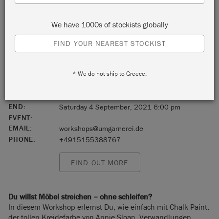
96047 Bamberg
We have 1000s of stockists globally
Bayern
FIND YOUR NEAREST STOCKIST
Germany
* We do not ship to Greece.
96047
START:
Saturday 4 September, 2021 2:30 pm
END:
Saturday 4 September, 2021 6:00 pm
EVENT:
EMAIL:
workshops@umgarnerei.de
PHONE:
+4915155388767
FIND OUT MORE
Du willst Möbel streichen – ohne schleifen?
In diesem Workshop erlernst Du, wie einfach mit Chalk Paint,
der tollen Kreidefarbe von Annie Sloan, Verwandlungen