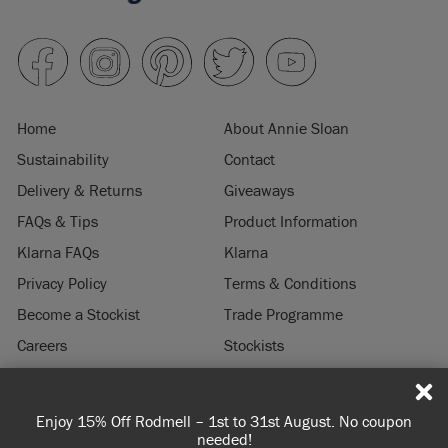
Home
About Annie Sloan
Sustainability
Contact
Delivery & Returns
Giveaways
FAQs & Tips
Product Information
Klarna FAQs
Klarna
Privacy Policy
Terms & Conditions
Become a Stockist
Trade Programme
Careers
Stockists
Stockist Login
Press & Media
Enjoy 15% Off Rodmell – 1st to 31st August. No coupon
© 2026 ANNIE SLOAN INTERIORS LTD. "
CHALK PAINT
" is a registered trade
needed!
mark of Annie Sloan Interiors Ltd. in the US, CAN, AUS & NZ. "ANNIE SLOAN" is a