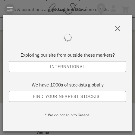
Terms & conditions apply.
Tap here
for more details.
SIGN UP FOR 10% OFF
×
Saturday 10 May, 2025
Exploring our site from outside these markets?
KLEINMÖBEL WORKSHOP –
INTERNATIONAL
DIE MÖBELEI
We have 1000s of stockists globally
STOCKIST PROFILE
FIND YOUR NEAREST STOCKIST
* We do not ship to Greece.
LOCATION:
Ullmannstraße 47
Vienna