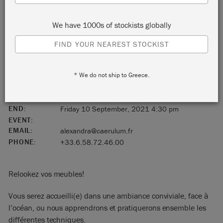
Mimizan Plage
We have 1000s of stockists globally
FIND YOUR NEAREST STOCKIST
France
* We do not ship to Greece.
40200
START:
Friday 10 September, 2021 2:00 pm
END:
Friday 10 September, 2021 4:30 pm
EVENT:
EMAIL:
alexandra@caerulum.fr
PHONE:
+33.6.58.72.46.00
Relookez vos meubles!
Vous serez accueilli(e) dans une ambiance conviviale, face à
l’océan, ou nous apprendrons et pratiquerons ensemble les
différentes techniques.