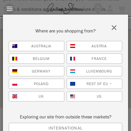
Terms & conditions apply.
Tap here
for more details.
SIGN UP FOR 10% OFF
×
Where are you shopping from?
Friday 10 September, 2021
AUSTRALIA
AUSTRIA
CHALK PAINT POUR RELOOKER VOS
BELGIUM
FRANCE
MEUBLES – TECHNIQUES ANNIE SLOAN
GERMANY
LUXEMBOURG
CAERULUM HOME
POLAND
REST OF EU
*
STOCKIST PROFILE
UK
US
Exploring our site from outside these markets?
LOCATION:
Avenue de la Cote d'Argent
INTERNATIONAL