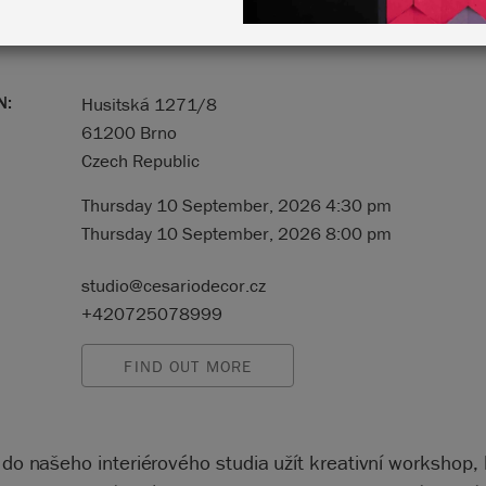
N:
Husitská 1271/8
61200 Brno
Czech Republic
Thursday 10 September, 2026 4:30 pm
Thursday 10 September, 2026 8:00 pm
studio@cesariodecor.cz
+420725078999
FIND OUT MORE
i do našeho interiérového studia užít kreativní workshop,