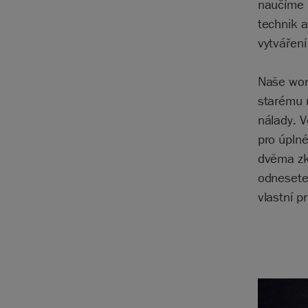
naučíme 
technik a
vytváření
Naše work
starému n
nálady. V
pro úplné
dvěma z
odnesete
vlastní p