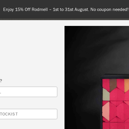
Enjoy 15% Off Rodmell – 1st to 31st August. No coupon needed!
NT
COLOURS
ABOUT
STOCKISTS
TIPS & INSPIRA
s?
L
 WORKSHOP – ZÁKLADNÍ TECHNIKY ANNIE
Y
TOCKIST
IO DECOR S.R.O.