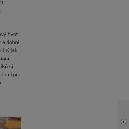
ch
,
vý život
v a dobré
odný jak
tupu
,
níků
si
ědomí pro
o.