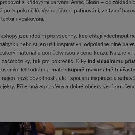
pracovat s křídovými barvami Annie Sloan – od základní
ž po ty pokročilé. Vyzkoušíte si patinování, vrstvení barev
 textur i voskování.
shopy jsou ideální pro všechny, kdo chtějí vdechnout no
ábytku nebo si jen užít inspirativní odpoledne plné bare
eškerý materiál a pomůcky jsou v ceně kurzu. Kurz je vh
 začátečníky, tak pro pokročilé. Díky
individuálnímu přís
kušeným lektorkám a
malé skupině maximálně 5 účast
 nejen nové dovednosti, ale i spoustu inspirace a sebev
rojekty. Příjemná atmosféra a dobré občerstvení zaručen