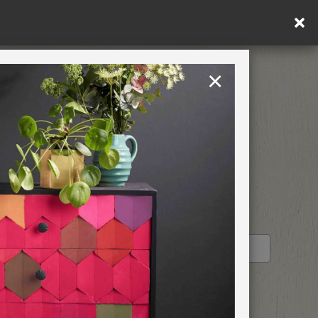
×
United Kingdom
TION
RETREATS
 SLOAN
STOCKIST PROFILE