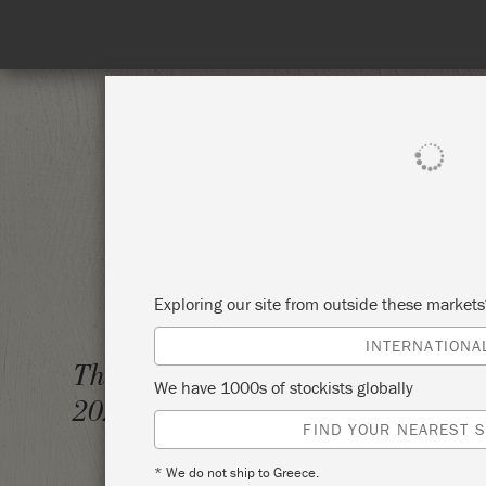
SHOP ALL
PAI
Exploring our site from outside these market
INTERNATIONA
BASIC
Thursday 10 September,
We have 1000s of stockists globally
– COP
2026
FIND YOUR NEAREST S
CESAR
* We do not ship to Greece.