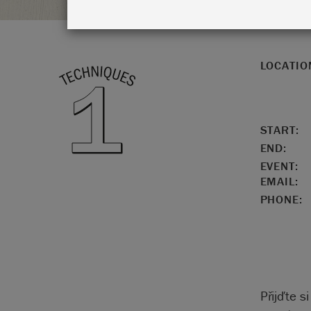
LOCATIO
START:
END:
EVENT:
EMAIL:
PHONE:
Přijďte s