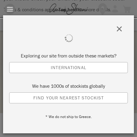
Terms & conditions apply.
Tap here
for more details.
SIGN UP FOR 10% OFF
×
Thursday 15 October, 2020
Exploring our site from outside these markets?
ANNIE SLOAN BASISTECHNIEKEN VOOR
INTERNATIONAL
BEGINNERS
DRESS IT UP
We have 1000s of stockists globally
STOCKIST PROFILE
FIND YOUR NEAREST STOCKIST
* We do not ship to Greece.
LOCATION:
WAGENMAKERSPLEIN 3