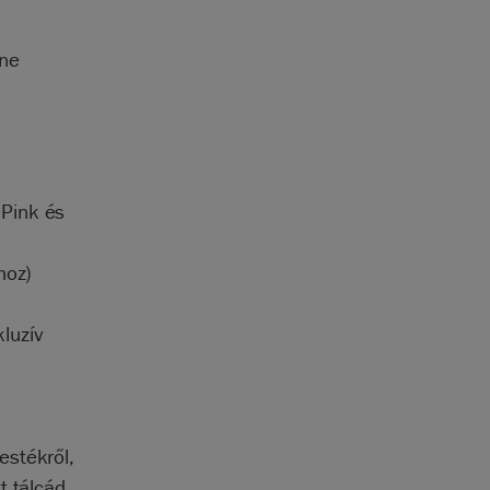
ine
 Pink és
hoz)
kluzív
estékről,
t tálcád.