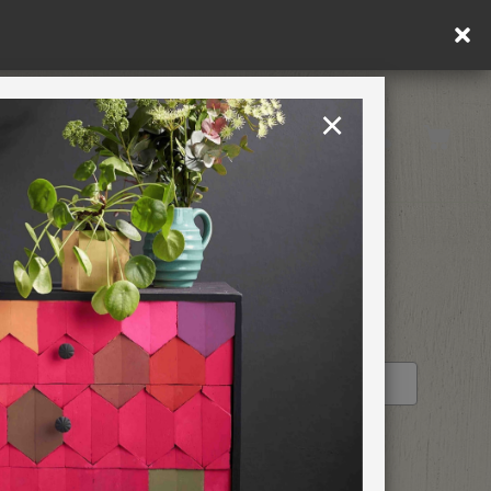
×
United Kingdom
TION
RETREATS
STOCKIST PROFILE