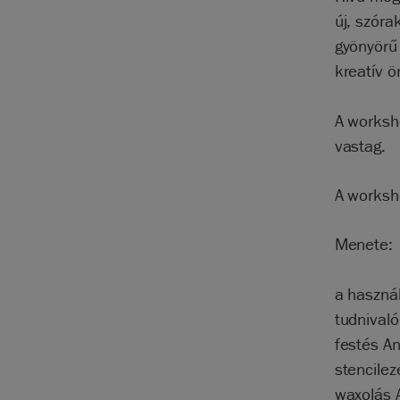
új, szóra
gyönyörű 
kreatív ö
A worksh
vastag.
A worksho
Menete:
a haszná
tudnivaló
festés An
stencilez
waxolás A