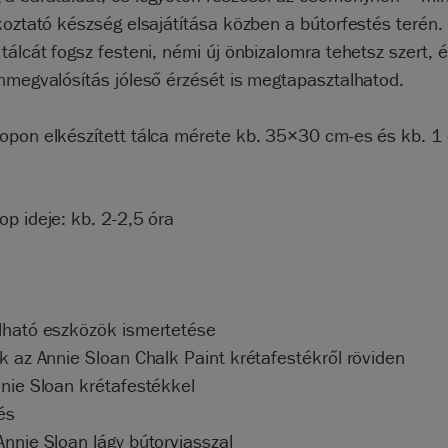
koztató készség elsajátítása közben a bútorfestés terén.
tálcát fogsz festeni, némi új önbizalomra tehetsz szert, é
nmegvalósítás jóleső érzését is megtapasztalhatod.
opon elkészített tálca mérete kb. 35×30 cm-es és kb. 1
p ideje: kb. 2-2,5 óra
lható eszközök ismertetése
k az Annie Sloan Chalk Paint krétafestékről röviden
nie Sloan krétafestékkel
és
nnie Sloan lágy bútorviasszal