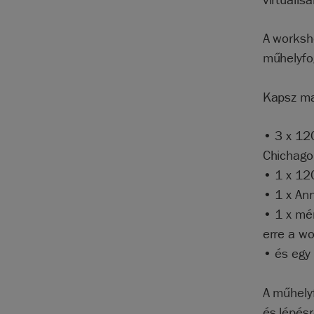
A worksh
műhelyfo
Kapsz ma
• 3 x 12
Chichago
• 1 x 120
• 1 x Ann
• 1 x mér
erre a w
• és egy 
A műhely
és lépésr