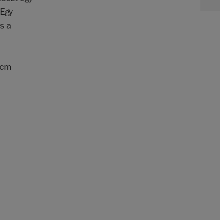
 Egy
s a
 cm