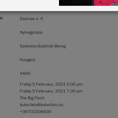
N:
Szarvas u. 4.
Nyíregyháza
Szabolcs-Szatmár-Bereg
Hungary
4400
Friday 5 February, 2021 5:00 pm
Friday 5 February, 2021 7:00 pm
The Big Paint
butorfalo@butorfalo.hu
+36702308430