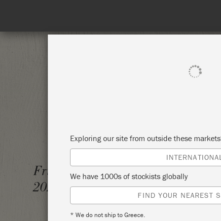
SHOP ALL
PAI
Exploring our site from outside these market
INTERNATIONA
A NAGY
Friday 5 February,
We have 1000s of stockists globally
2021
BÚTOR
FIND YOUR NEAREST S
* We do not ship to Greece.