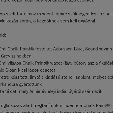
op-szett tartalmaz mindent, amire szükséged lesz az onl
glalkozás során, a kezdőknek sem kell aggódni!
jd:
0ml Chalk Paint® festéket Aubusson Blue, Scandinavian
 Grey színekben
ml világos Chalk Paint® waxot (lágy bútorviasz a fixálás
ie Sloan kicsi lapos ecsetet
etre készített, limitált kiadású stencil sablont, melyet ex
orkshopra gyártottunk
fa tálcát, mely Annie év eleji indiai útjáról származik
foglalkozás alatt megtanítunk mindenre a Chalk Paint® f
ől-lépésre megmutatjuk, hogy hogyan készítsd el a festet