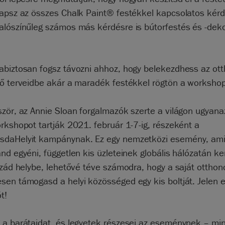
kapsz az összes Chalk Paint® festékkel kapcsolatos kér
alószínűleg számos más kérdésre is bútorfestés és -dek
abiztosan fogsz távozni ahhoz, hogy belekezdhess az ott
tő terveidbe akár a maradék festékkel rögtön a workshop
zör, az Annie Sloan forgalmazók szerte a világon ugyana
rkshopot tartják 2021. február 1-7-ig, részeként a
daHelyit kampánynak. Ez egy nemzetközi esemény, ami
nd egyéni, független kis üzleteinek globális hálózatán ke
zzád helybe, lehetővé téve számodra, hogy a saját otthon
sen támogasd a helyi közösséged egy kis boltját. Jelen 
t!
 a barátaidat, és legyetek részesei az eseménynek – mi