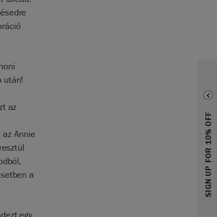
désedre
oráció
honi
 után!
zt az
SIGN UP FOR 10% OFF
 az Annie
resztül
odból,
esetben a
ndezt egy