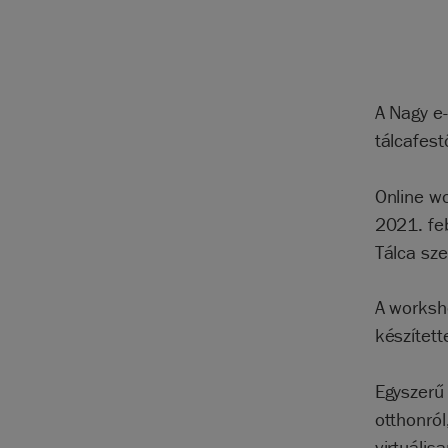
A Nagy e-
tálcafes
Online wo
2021. fe
Tálca sze
A worksho
készítet
Egyszerű
otthonról
virtuális