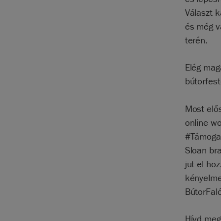
Választ 
és még v
terén.
Elég mag
bútorfes
Most elős
online wo
#Támogas
Sloan bra
jut el ho
kényelme
BútorFaló
Hívd meg