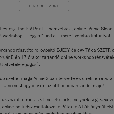
FIND OUT MORE
Festés/ The Big Paint – nemzetközi, online, Annie Sloan
tő workshop – Jegy a “Find out more” gombra kattintva!
rkshop részvételre jogosító E-JEGY és egy Tálca SZETT, 
bruár 5-én 17 órakor tartandó online workshop részvétel
tt átvételére jogosít.
p-szettet maga Annie Sloan tervezte és direkt erre az a
te, ami most egyenesen az otthonodban landol majd!
 használati útmutatást mellékelünk, melynek segítségéve
, online be tudsz csatlakozni a BútorFaló Látványműhelyb
an találkozol majd más workshop résztvevőkkel.