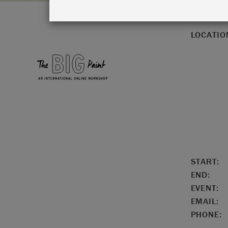
LOCATIO
START:
END:
EVENT:
EMAIL:
PHONE: