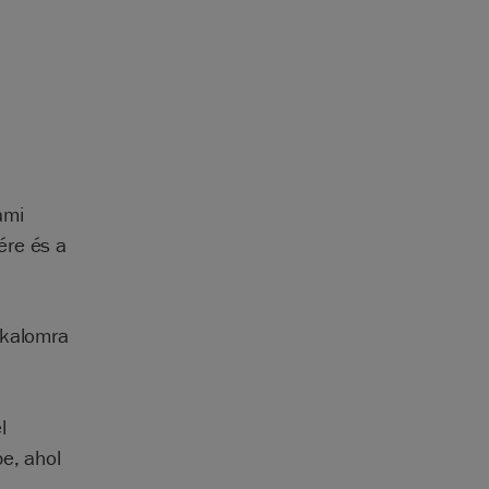
ami
ére és a
lkalomra
l
e, ahol