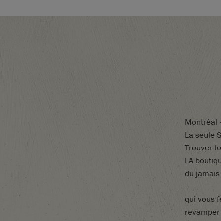
Montréal
La seule S
Trouver
t
LA
boutiq
du jamais
qui
vous
f
revampe