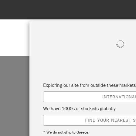
SHOP ALL
PAI
Exploring our site from outside these market
INTERNATIONA
P
We have 1000s of stockists globally
FIND YOUR NEAREST S
* We do not ship to Greece.