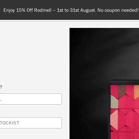
Spend £65 or more for free shipping! UK customers only. T&Cs appl
NT
COLOURS
ABOUT
STOCKISTS
TIPS & INSPIRA
s?
Stockist
L
EINTRE DE L'ILLUSI
TOCKIST
MONTREAL, CANADA