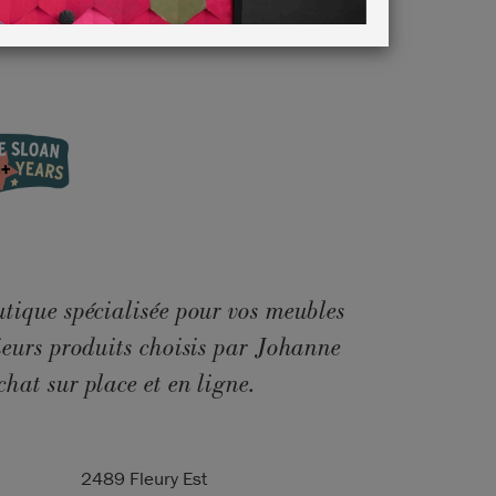
tique spécialisée pour vos meubles
ieurs produits choisis par Johanne
hat sur place et en ligne.
2489 Fleury Est