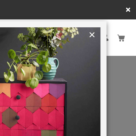
y.
×
United Kingdom
TION
RETREATS
ON