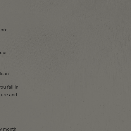
tore
your
loan.
u fall in
ture and
ry month