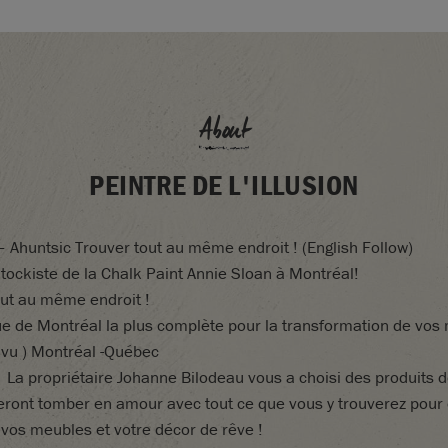
About
PEINTRE DE L'ILLUSION
–
Ahuntsic
Trouver
tout
au
même
endroit
! (English Follow)
tockiste de la Chalk Paint Annie Sloan à Montréal!
out
au
même
endroit
!
ue
de Montréal
la
plus
complète
pour
la
transformation
de
vos
 vu
)
Montréal
-Québec
La
propriétaire
Johanne
Bilodeau
vous
a
choisi
des
produits
eront
tomber
en
amour
avec
tout
ce
que
vous
y
trouverez
pour
r
vos
meubles
et
votre
décor
de
rêve
!