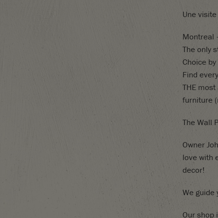
Une visite
Montreal –
The only s
Choice by
Find every
THE most a
furniture
The Wall P
Owner Joh
love with 
decor!
We guide y
Our shop i