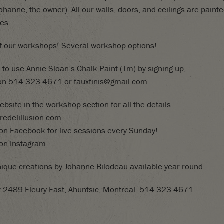
Johanne, the owner). All our walls, doors, and ceilings are painte
shes…
of our workshops! Several workshop options!
to use Annie Sloan’s Chalk Paint (Tm) by signing up,
ion 514 323 4671 or fauxfinis@gmail.com
website in the workshop section for all the details
redelillusion.com
on Facebook for live sessions every Sunday!
 on Instagram
nique creations by Johanne Bilodeau available year-round
t 2489 Fleury East, Ahuntsic, Montreal. 514 323 4671