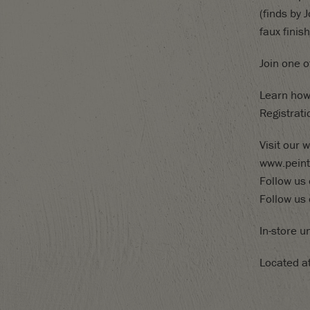
(finds by 
faux fini
Join one 
Learn how 
Registrat
Visit our 
www.peint
Follow us 
Follow us
In-store u
Located a