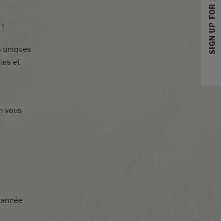
SIGN UP FOR 10% OFF
 !
s
uniques
tes
et
n
vous
l’année