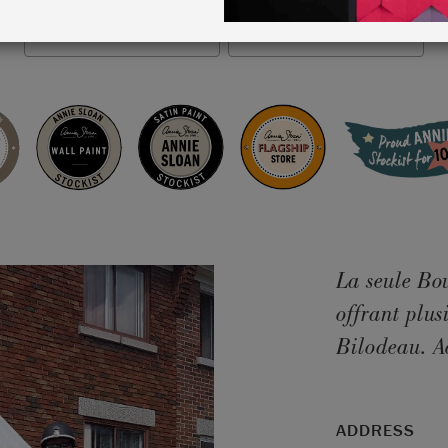
VIEW MAP
STOCKIST INFO
La seule Bou
offrant plus
Bilodeau. Ac
ADDRESS