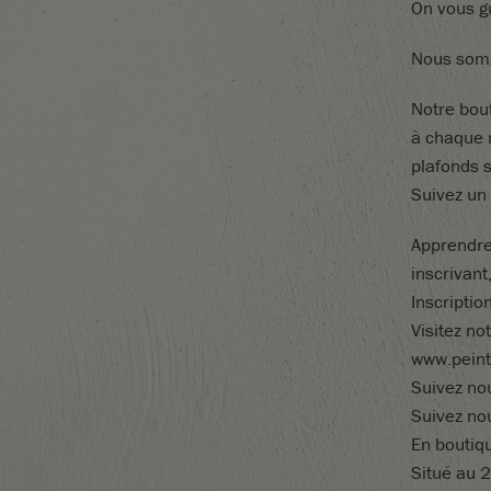
On vous gu
Nous somm
Notre
bou
à
chaque
plafonds
Suivez un 
A
pprendr
inscrivant
Inscriptio
Visitez
not
www.peint
Suivez no
Suivez no
En
boutiq
Situé au 2