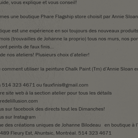
ide, vous explique et vous conseil!
es une boutique Phare Flagship store choisit par Annie Sloan
tique
est
une
expérience
en
soi
toujours
des
nouveaux
produit
mois
(
trouvailles
de
Johanne
la
proprio
)
tous
nos
murs
,
nos
por
sont
peints
de
faux
finis
…
de nos ateliers! Plusieurs choix d’atelier!
e
comment
utiliser
la
peinture
Chalk
Paint
(
Tm
)
d’Annie
Sloan
e
,
n
514 323 4671
ou
fauxfinis
@
gmail
.
com
re
site
web
à
la
section
atelier
pour
tous
les
détails
redelillusion.com
us sur facebook des directs tout les Dimanches!
us sur Instagram
ue
des
créations
uniques
de
Johanne
Bilodeau
en
boutique
à
489 Fleury Est, Ahuntsic, Montréal.
514 323 4671