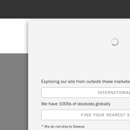
SHOP ALL
PAI
Exploring our site from outside these market
INTERNATIONA
We have 1000s of stockists globally
FIND YOUR NEAREST S
* We do not ship to Greece.