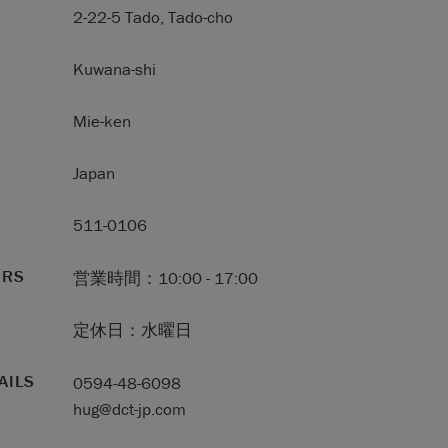
2-22-5 Tado, Tado-cho
Kuwana-shi
Mie-ken
Japan
511-0106
URS
営業時間：10:00 - 17:00
定休日：水曜日
AILS
0594-48-6098
hug@dct-jp.com