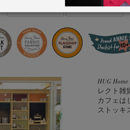
VIEW MAP
STOCKIST INFO
HUG Ho
レクト雑
カフェは
ストッキ