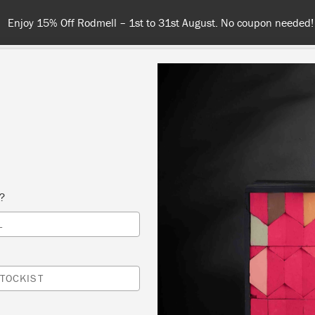
Enjoy 15% Off Rodmell – 1st to 31st August. No coupon needed!
NT
COLOURS
ABOUT
STOCKISTS
TIPS & INSPIRA
s?
Stockist
L
HUG HOME & GARDE
TOCKIST
KUWANA-SHI, JAPAN