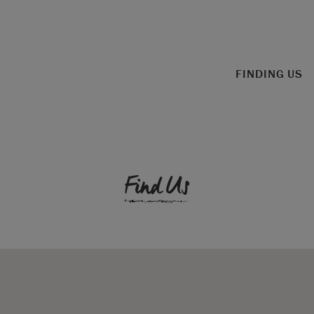
FINDING US
Find Us