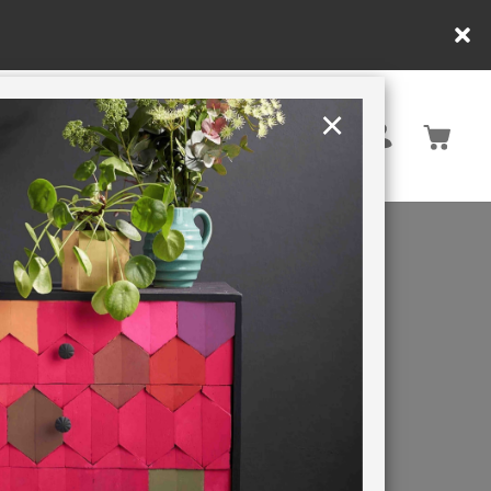
×
United Kingdom
TION
RETREATS
N