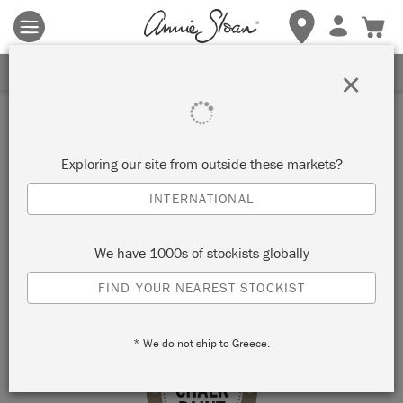
Terms & conditions apply.
Tap here
for more details.
SIGN UP FOR 10% OFF
×
Stockist
HERZSACHE BY JEANINE
Exploring our site from outside these markets?
STEINEGGER
INTERNATIONAL
RAPPERSWIL-JONA, SWITZERLAND
We have 1000s of stockists globally
FIND YOUR NEAREST STOCKIST
VIEW MAP
STOCKIST INFO
* We do not ship to Greece.