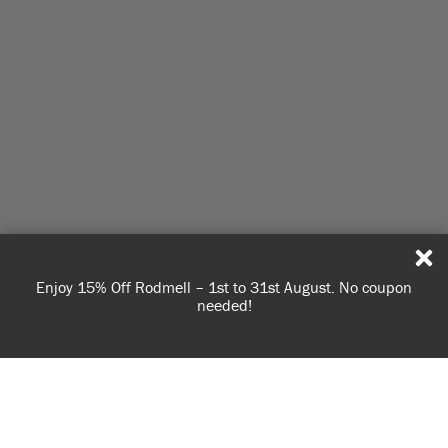
Enjoy 15% Off Rodmell – 1st to 31st August. No coupon
needed!
USE OF COOKIES
AnnieSloan.com uses cookies to improve your experience