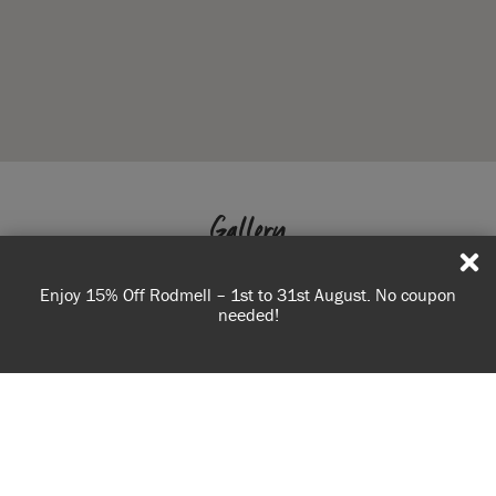
Gallery
Enjoy 15% Off Rodmell – 1st to 31st August. No coupon
needed!
USE OF COOKIES
AnnieSloan.com uses cookies to improve your experience
when you browse the site.