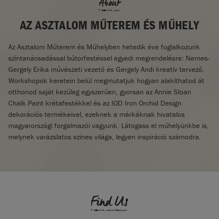
About
AZ ASZTALOM MŰTEREM ÉS MŰHELY
Az Asztalom Műterem és Műhelyben hetedik éve foglalkozunk
színtanácsadással bútorfestéssel egyedi megrendelésre: Nemes-
Gergely Erika művészeti vezető és Gergely Andi kreatív tervező.
Workshopok keretein belül megmutatjuk hogyan alakíthatod át
otthonod saját kezűleg egyszerűen, gyorsan az Annie Sloan
Chalk Paint krétafestékkel és az IOD Iron Orchid Design
dekorációs termékeivel, ezeknek a márkáknak hivatalos
magyarországi forgalmazói vagyunk. Látogass el műhelyünkbe is,
melynek varázslatos színes világa, legyen inspiráció számodra.
Find Us