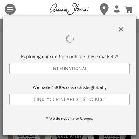
Terms & conditions apply.
Tap here
for more details.
SIGN UP FOR 10% OFF
×
Stockist
AZ ASZTALOM MŰTEREM
Exploring our site from outside these markets?
ÉS MŰHELY
INTERNATIONAL
GÖDÖLLŐ, HUNGARY
We have 1000s of stockists globally
FIND YOUR NEAREST STOCKIST
VIEW MAP
STOCKIST INFO
* We do not ship to Greece.